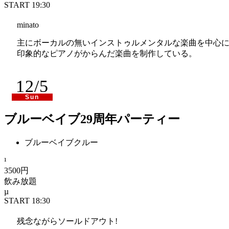
START 19:30
minato
主にボーカルの無いインストゥルメンタルな楽曲を中心
印象的なピアノがからんだ楽曲を制作している。
感情的な流れと独特なポップさを兼ね備えた音を得意と
12/5
<a href="http://www.myspace.com/minatoband" target="_blank
Sun
揺れるカリメロ
ブルーベイブ29周年パーティー
シュゲイザー? エレクトロニカ? ポストロック? オルタナ
ブルーベイブクルー
<a href="http://www.myspace.com/yuremero" target="_blank">
Turkish Disco
3500円
飲み放題
2009年結成。KakitaとNanbaのセッションにTakemiy
ポストパンク/アメリカンインディーの風が吹く。
START 18:30
<a href="http://www.myspace.com/turkishdisco" target="_blank
残念ながらソールドアウト!