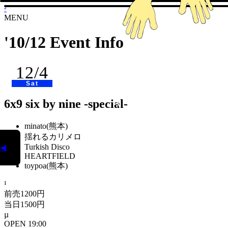
²
MENU
'10/12 Event Info
12/4
spec
Sat
about
6x9 six by nine -special-
minato(熊本)
揺れるカリメロ
Turkish Disco
◀
HEARTFIELD
toypoa(熊本)
前売1200円
当日1500円
OPEN 19:00