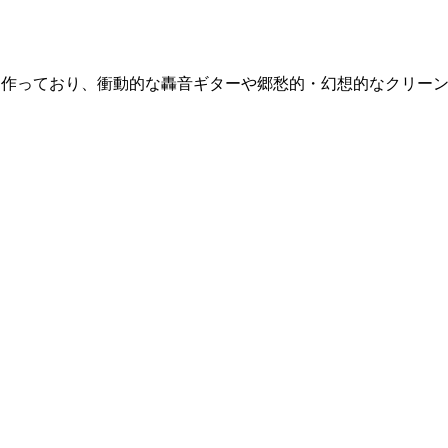
に作っており、衝動的な轟音ギターや郷愁的・幻想的なクリー
している。
">http://www.myspace.com/minatoband</a>
ティブ? エクスペリメンタル? うん、ポストオルタナティブ
http://www.myspace.com/yuremero</a>
aが加わりバンドの形になる。
">http://www.myspace.com/turkishdisco</a>