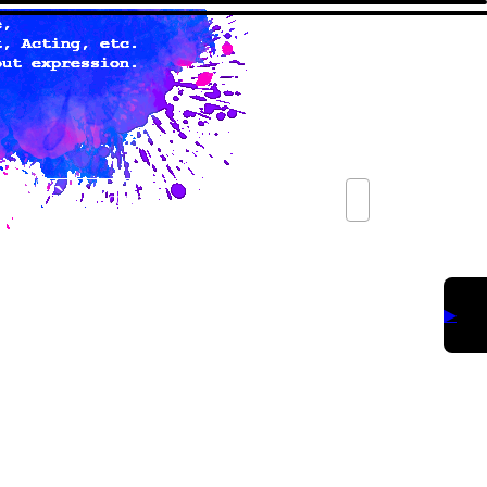
contact
▶