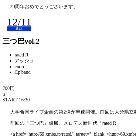
HEARTFIELD
29周年おめでとうございます。
Droog、hot spring と、ここのところ湯水のご
12/11
<a href="http://ip.tosp.co.jp/i.asp?I=heartfields" target="_blank">h
Sat
toypoa
三つ巴vol.2
2009年、夏頃に結成。バンドを組みたかった佐野が一人
亨のポジションを完全にサポートと割り切る形へ。
rated R
アッシュ
ギターの白井亨は自身のバンド「atransparent gir
eudo
して、精力的に活動している。
Cp'band
今回は白井は参加せず、同じ熊本の「<a href="http://www.mysp
700円
<a href="http://www.myspace.com/toypoa" target="_blank">ht
START 16:30
大学合同ライブ企画の第2弾が早速開催。前回は大分県立
前回の『三つ巴』優勝。メロデス新世代「rated R」
<a href="http://69.xmbs.jp/rated/" target="_blank">http://69.xmbs