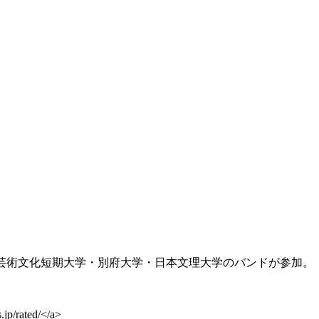
とく才能が湧き出している"別府シーン"を変容しながら進む若きニュ
ttp://ip.tosp.co.jp/i.asp?I=heartfields</a>
名義で活動の中、幾月だったか幾年だったか時は流れ、念願のバン
l」で白井girlと名乗っており、熊本を拠点に活動。県外各地へのライブ
ace.com/talkband" target="_blank">talk</a>」Gu/
tp://www.myspace.com/toypoa</a>
芸術文化短期大学・別府大学・日本文理大学のバンドが参加。
.jp/rated/</a>